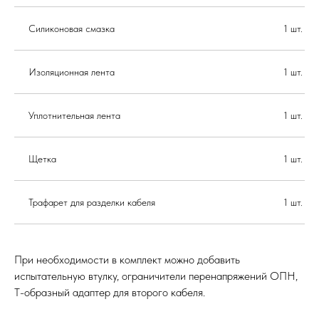
Силиконовая смазка
1 шт.
Изоляционная лента
1 шт.
Уплотнительная лента
1 шт.
Щетка
1 шт.
Трафарет для разделки кабеля
1 шт.
При необходимости в комплект можно добавить
испытательную втулку, ограничители перенапряжений ОПН,
Т-образный адаптер для второго кабеля.