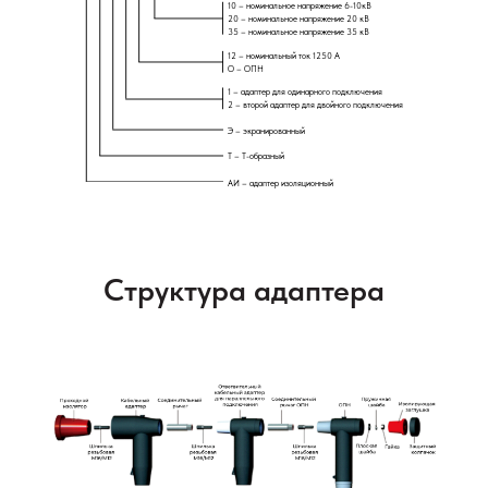
10 – номинальное напряжение 6-10кВ
20 – номинальное напряжение 20 кВ
35 – номинальное напряжение 35 кВ
12 – номинальный ток 1250 А
О – ОПН
1 – адаптер для одинарного подключения
2 – второй адаптер для двойного подключения
Э – экранированный
Т – Т-образный
АИ – адаптер изоляционный
Структура адаптера