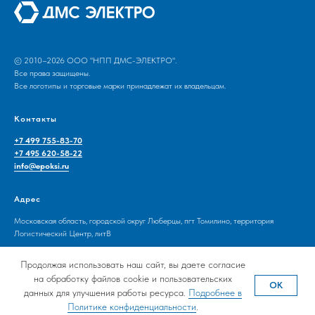
© 2010–2026 ООО "НПП ДМС-ЭЛЕКТРО".
Все права защищены.
Все логотипы и торговые марки принадлежат их владельцам.
Контакты
+7 499 755-83-70
+7 495 620-58-22
info@epoksi.ru
Адрес
Московская область, городской округ Люберцы, пгт Томилино, территория
Логистический Центр, литВ
Продолжая использовать наш сайт, вы даете согласие
на обработку файлов cookie и пользовательских
ОК
данных для улучшения работы ресурса.
Подробнее в
Политике конфиденциальности
.