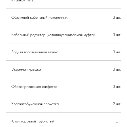
Обжимной кабельный наконечник
3 шт.
Кабельный редуктор (холодноусаживаемая муфта)
3 шт.
Задняя изоляционная втулка
3 шт.
Экранная крышка
3 шт.
Обезжиривающая салфетка
3 шт.
Хлопчатобумажная перчатка
2 шт.
Ключ торцевой трубчатый
1 шт.