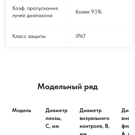
Коэф. пропускания
более 93%
лучей диапазона
Класс защиты
IP67
Модельный ряд
Модель
Диаметр
Диаметр
Диам
линзы,
визуального
внеш
С, мм
контроля, В,
флан
мм
А, мм